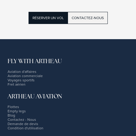
RÉSERVER UN VOL
CONTACTEZ-NOUS
FLY WITH ARTHEAU
Aviation d'affaires
Aviation commerciale
Voyages sportifs
Fret aérien
ARTHEAU AVIATION
Flottes
Empty legs
Blog
Contactez - Nous
Demande de devis
Condition d'utilisation