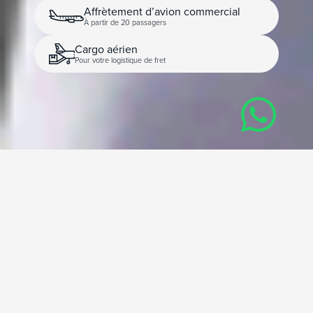
Affrètement d’avion commercial
À partir de 20 passagers
Cargo aérien
Pour votre logistique de fret
Affréter un avion cargo
Notre mission est simple : vous faire gagner du temps et
simplifier votre logistique aérienne.
Qu’il s’agisse de transporter des fournitures médicales
urgentes, des équipements hors gabarit, des pièces
industrielles ou des biens de grande valeur, l’affrètement
aérien reste la solution la plus agile et la plus fiable.