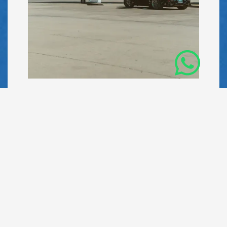
De 1 à 19 passagers et jet d'affaires
Affrètement d’avion commercial
À partir de 20 passagers
Cargo aérien
Pour votre logistique de fret
Quels sont les différents
types d’affrètement aérien
?
L’affrètement aérien couvre plusieurs segments de
l’aviation, chacun répondant à des usages spécifiques.