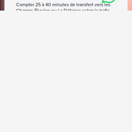
Compter 25 à 40 minutes de transfert vers les
Champs-Élysées ou La Défense selon le trafic.
On utilise Orly surtout en dépannage
opérationnel ou quand l'appareil disponible y
est déjà positionné. Pour une mission business
sensible à la ponctualité et à la fluidité, on
privilégie Le Bourget chaque fois que possible.