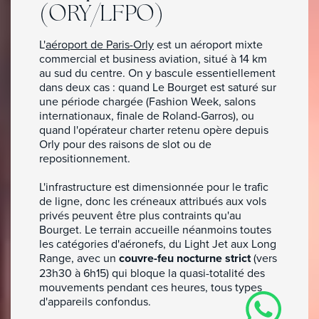
(ORY/LFPO)
L'
aéroport de Paris-Orly
est un aéroport mixte
commercial et business aviation, situé à 14 km
au sud du centre. On y bascule essentiellement
dans deux cas : quand Le Bourget est saturé sur
une période chargée (Fashion Week, salons
Affrétez votre avion
internationaux, finale de Roland-Garros), ou
quand l'opérateur charter retenu opère depuis
en quelques clics.
Orly pour des raisons de slot ou de
repositionnement.
Location jets privés
L'infrastructure est dimensionnée pour le trafic
De 1 à 19 passagers et jet d'affaires
de ligne, donc les créneaux attribués aux vols
privés peuvent être plus contraints qu'au
Affrètement d’avion commercial
Bourget. Le terrain accueille néanmoins toutes
À partir de 20 passagers
les catégories d'aéronefs, du Light Jet aux Long
Cargo aérien
Range, avec un
couvre-feu nocturne strict
(vers
Pour votre logistique de fret
23h30 à 6h15) qui bloque la quasi-totalité des
mouvements pendant ces heures, tous types
d'appareils confondus.