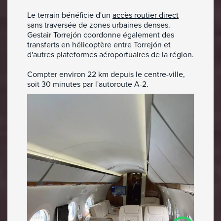
Le terrain bénéficie d'un
accès routier direct
sans traversée de zones urbaines denses.
Gestair Torrejón coordonne également des
transferts en hélicoptère entre Torrejón et
d'autres plateformes aéroportuaires de la région.
Compter environ 22 km depuis le centre-ville,
soit 30 minutes par l'autoroute A-2.
Affrétez votre avion
en quelques clics.
Location jets privés
De 1 à 19 passagers et jet d'affaires
Affrètement d’avion commercial
À partir de 20 passagers
Cargo aérien
Pour votre logistique de fret